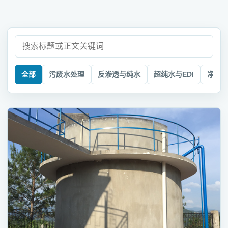
搜
索
行
全部
污废水处理
反渗透与纯水
超纯水与EDI
净水
业
知
识