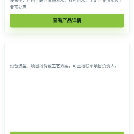
设备中，可用于高浊度地表水、农村供水、工矿企业供水及工
业预处理。
查看产品详情
联系信息
设备选型、项目报价或工艺方案，可直接联系项目负责人。
联系人
林经理
手机
13959286136
地址
厦门市同安区福明西路11-3号