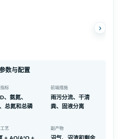
›
参数与配置
点指标
前端措施
OD、氨氮、
雨污分流、干清
S、总氮和总磷
粪、固液分离
体工艺
副产物
 + AO/A²O +
沼气、沼渣和剩余