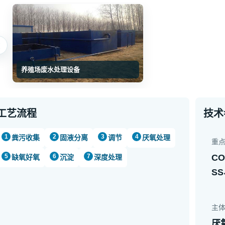
‹
养殖场废水处理设备
工艺流程
技术
粪污收集
固液分离
调节
厌氧处理
重
C
缺氧好氧
沉淀
深度处理
S
主
厌氧